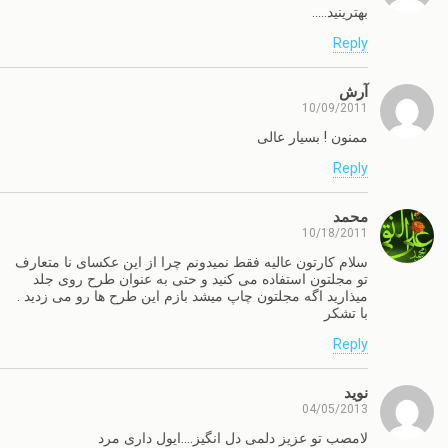
بهترینید…..
Reply
آرش
10/09/2011
ممنون ! بسیار عالی
Reply
محمد
10/18/2011
سلام کارتون عالیه فقط نمیدونم چرا از این عکسای نا متعارف
تو مجلتون استفاده می کنید و حتی به عنوان طرح روی جلد
میذارید اگه مجلتون چاپ میشد بازم این طرح ها رو می زدید .
با تشکر
Reply
نوید
04/05/2013
لامصب تو عزیز دلمی دل انگیز….ایول داری مرد