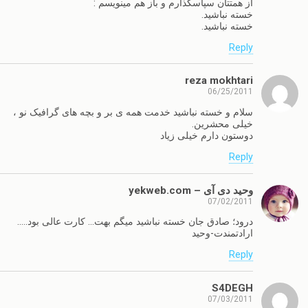
از همتتان سپاسگذارم و باز هم مینویسم :
خسته نباشید.
خسته نباشید.
Reply
reza mokhtari
06/25/2011
سلام و خسته نباشید خدمت همه ی بر و بچه های گرافیک نو ،
خیلی محشرین.
دوستون دارم خیلی زیاد
Reply
وحید دی آی – yekweb.com
07/02/2011
درود؛ صادق جان خسته نباشید میگم بهت… کارت عالی بود…..
ارادتمندت-وحید
Reply
S4DEGH
07/03/2011