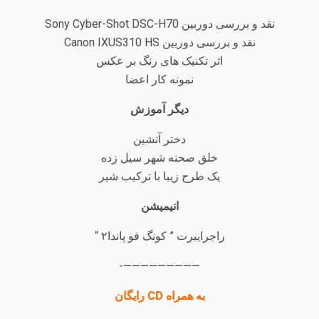
نقد و بررسی دوربین Sony Cyber-Shot DSC-H70
نقد و بررسی دوربین Canon IXUS310 HS
اثر تکنیک های رنگ بر عکس
نمونه کار اعضا
دیگر آموزش
دختر آتشین
خلق صحنه شهر سیل زده
یک طرح زیبا با ترکیب شیر
انیمیشن
راجرایبرت ” کونگ فو پاندا۲ “
—————————-
به همراه CD رایگان