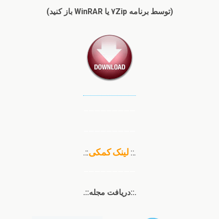
(توسط برنامه ۷Zip یا WinRAR باز کنید)
————————–
————————–
.::
لینک کمکی
::.
————————–
.::دریافت مجله::.