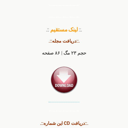
————————–
————————–
.::
لینک مستقیم
::.
.::دریافت مجله::.
حجم ۲۳ مگ | ۸۶ صفحه
————————–
.::دریافت CD این شماره::.