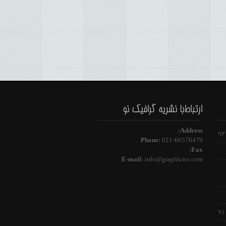
Address:
Phone:
021-66576479
Fax:
E-mail:
info@graphicno.com