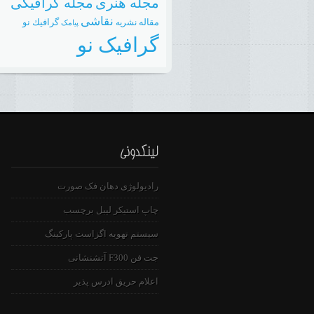
مجله هنری
مجله گرافیکی
نقاشی
مقاله
گرافيك نو
نشريه
پیامک
گرافیک نو
رادیولوژی دهان فک صورت
چاپ استیکر لیبل برچسب
سیستم تهویه اگزاست پارکینگ
جت فن F300 آتشنشانی
اعلام حریق ادرس پذیر