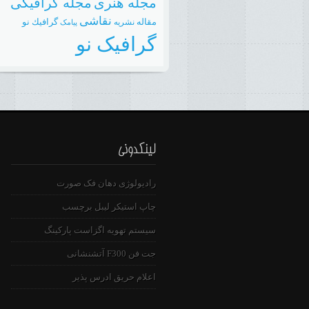
مجله هنری
مجله گرافیکی
نقاشی
مقاله
گرافيك نو
نشريه
پیامک
گرافیک نو
رادیولوژی دهان فک صورت
چاپ استیکر لیبل برچسب
سیستم تهویه اگزاست پارکینگ
جت فن F300 آتشنشانی
اعلام حریق ادرس پذیر