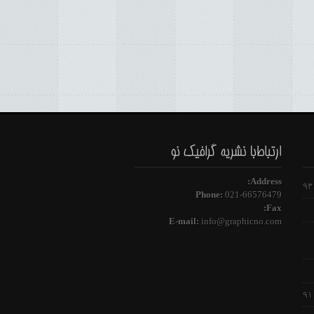
Address:
Phone:
021-66576479
Fax:
E-mail:
info@graphicno.com