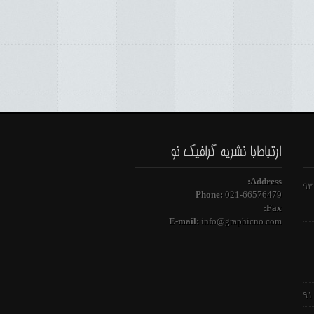
Address:
Phone:
021-66576479
Fax:
E-mail:
info@graphicno.com