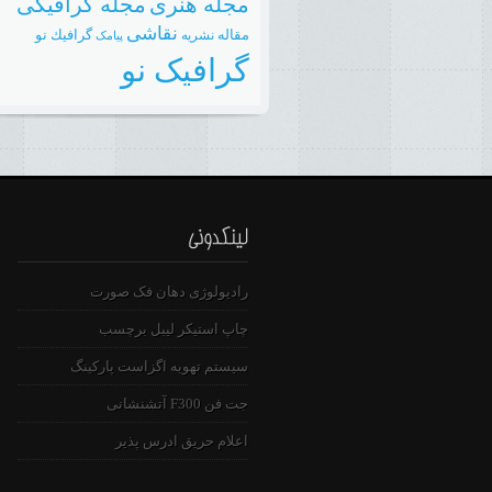
مجله هنری
مجله گرافیکی
نقاشی
مقاله
گرافيك نو
نشريه
پیامک
گرافیک نو
رادیولوژی دهان فک صورت
چاپ استیکر لیبل برچسب
سیستم تهویه اگزاست پارکینگ
جت فن F300 آتشنشانی
اعلام حریق ادرس پذیر