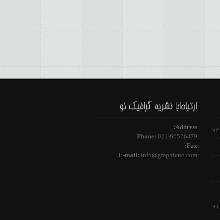
Address:
Phone:
021-66576479
Fax:
E-mail:
info@graphicno.com