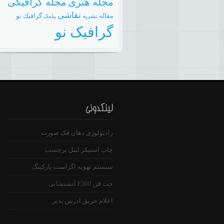
مجله هنری
مجله گرافیکی
نقاشی
مقاله
گرافيك نو
نشريه
پیامک
گرافیک نو
رادیولوژی دهان فک صورت
چاپ استیکر لیبل برچسب
سیستم تهویه اگزاست پارکینگ
جت فن F300 آتشنشانی
اعلام حریق ادرس پذیر